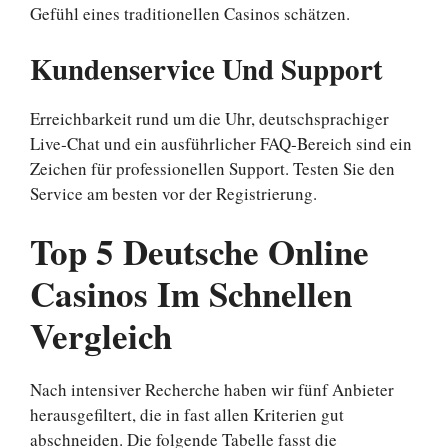
Gefühl eines traditionellen Casinos schätzen.
Kundenservice Und Support
Erreichbarkeit rund um die Uhr, deutschsprachiger
Live‑Chat und ein ausführlicher FAQ‑Bereich sind ein
Zeichen für professionellen Support. Testen Sie den
Service am besten vor der Registrierung.
Top 5 Deutsche Online
Casinos Im Schnellen
Vergleich
Nach intensiver Recherche haben wir fünf Anbieter
herausgefiltert, die in fast allen Kriterien gut
abschneiden. Die folgende Tabelle fasst die