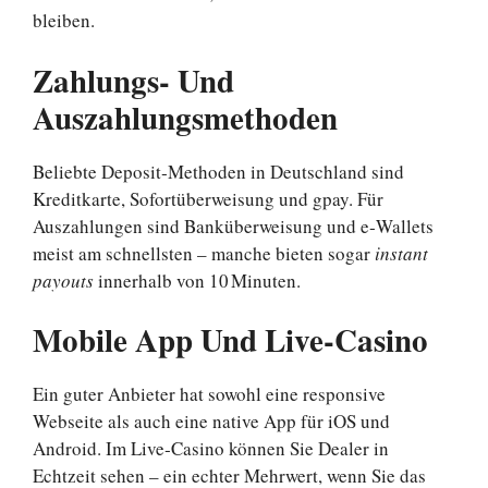
bleiben.
Zahlungs- Und
Auszahlungsmethoden
Beliebte Deposit‑Methoden in Deutschland sind
Kreditkarte, Sofortüberweisung und gpay. Für
Auszahlungen sind Banküberweisung und e‑Wallets
meist am schnellsten – manche bieten sogar
instant
payouts
innerhalb von 10 Minuten.
Mobile App Und Live‑Casino
Ein guter Anbieter hat sowohl eine responsive
Webseite als auch eine native App für iOS und
Android. Im Live‑Casino können Sie Dealer in
Echtzeit sehen – ein echter Mehrwert, wenn Sie das