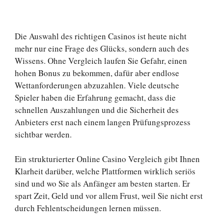
Die Auswahl des richtigen Casinos ist heute nicht
mehr nur eine Frage des Glücks, sondern auch des
Wissens. Ohne Vergleich laufen Sie Gefahr, einen
hohen Bonus zu bekommen, dafür aber endlose
Wettanforderungen abzuzahlen. Viele deutsche
Spieler haben die Erfahrung gemacht, dass die
schnellen Auszahlungen und die Sicherheit des
Anbieters erst nach einem langen Prüfungsprozess
sichtbar werden.
Ein strukturierter Online Casino Vergleich gibt Ihnen
Klarheit darüber, welche Plattformen wirklich seriös
sind und wo Sie als Anfänger am besten starten. Er
spart Zeit, Geld und vor allem Frust, weil Sie nicht erst
durch Fehlentscheidungen lernen müssen.