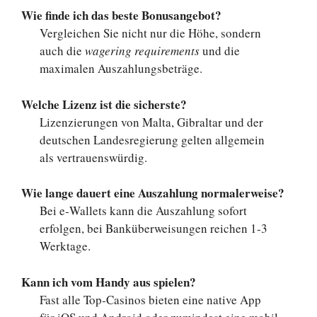
Wie finde ich das beste Bonusangebot?
Vergleichen Sie nicht nur die Höhe, sondern
auch die
wagering requirements
und die
maximalen Auszahlungsbeträge.
Welche Lizenz ist die sicherste?
Lizenzierungen von Malta, Gibraltar und der
deutschen Landesregierung gelten allgemein
als vertrauenswürdig.
Wie lange dauert eine Auszahlung normalerweise?
Bei e‑Wallets kann die Auszahlung sofort
erfolgen, bei Banküberweisungen reichen 1‑3
Werktage.
Kann ich vom Handy aus spielen?
Fast alle Top‑Casinos bieten eine native App