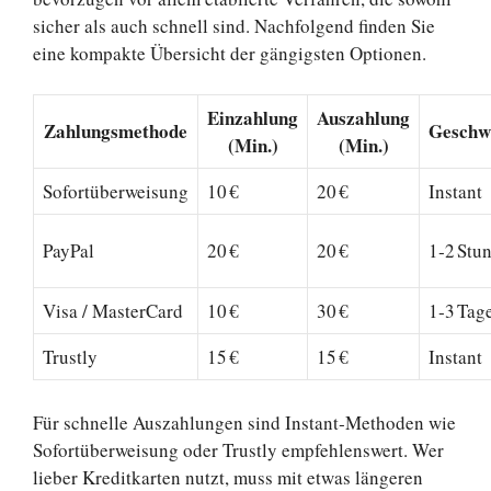
sicher als auch schnell sind. Nachfolgend finden Sie
eine kompakte Übersicht der gängigsten Optionen.
Einzahlung
Auszahlung
Zahlungsmethode
Geschwi
(Min.)
(Min.)
Sofortüberweisung
10 €
20 €
Instant
PayPal
20 €
20 €
1‑2 Stu
Visa / MasterCard
10 €
30 €
1‑3 Tag
Trustly
15 €
15 €
Instant
Für schnelle Auszahlungen sind Instant‑Methoden wie
Sofortüberweisung oder Trustly empfehlenswert. Wer
lieber Kreditkarten nutzt, muss mit etwas längeren