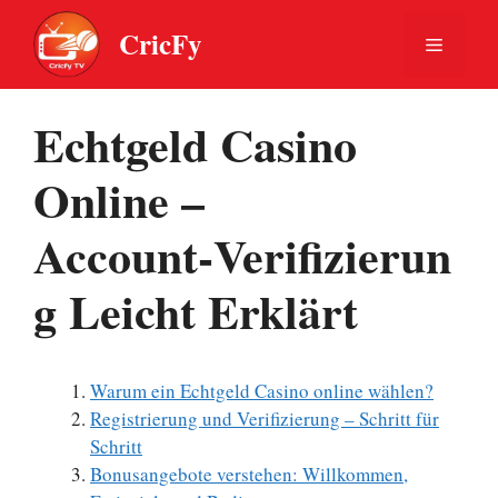
Skip
CricFy
to
Menu
content
Echtgeld Casino
Online –
Account‑Verifizierun
G Leicht Erklärt
Warum ein Echtgeld Casino online wählen?
Registrierung und Verifizierung – Schritt für
Schritt
Bonusangebote verstehen: Willkommen,