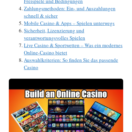
Freispiele und Bedingungen
Zahlungsmethoden: Ein- und Auszahlungen
schnell & sicher
Mobile Casino & Apps – Spielen unterwegs
Sicherheit, Lizenzierung und
verantwortungsvolles Spielen
Live Casino & Sportwetten – Was ein modernes
Online-Casino bietet
Auswahlkriterien: So finden Sie das passende
Casino