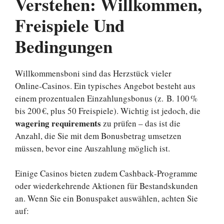
Verstehen: Willkommen,
Freispiele Und
Bedingungen
Willkommensboni sind das Herzstück vieler
Online‑Casinos. Ein typisches Angebot besteht aus
einem prozentualen Einzahlungsbonus (z. B. 100 %
bis 200 €, plus 50 Freispiele). Wichtig ist jedoch, die
wagering requirements
zu prüfen – das ist die
Anzahl, die Sie mit dem Bonusbetrag umsetzen
müssen, bevor eine Auszahlung möglich ist.
Einige Casinos bieten zudem Cashback‑Programme
oder wiederkehrende Aktionen für Bestandskunden
an. Wenn Sie ein Bonuspaket auswählen, achten Sie
auf: