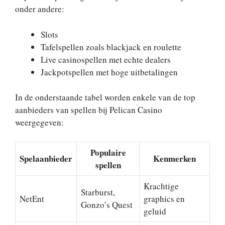
onder andere:
Slots
Tafelspellen zoals blackjack en roulette
Live casinospellen met echte dealers
Jackpotspellen met hoge uitbetalingen
In de onderstaande tabel worden enkele van de top
aanbieders van spellen bij Pelican Casino
weergegeven:
Populaire
Spelaanbieder
Kenmerken
spellen
Krachtige
Starburst,
NetEnt
graphics en
Gonzo’s Quest
geluid