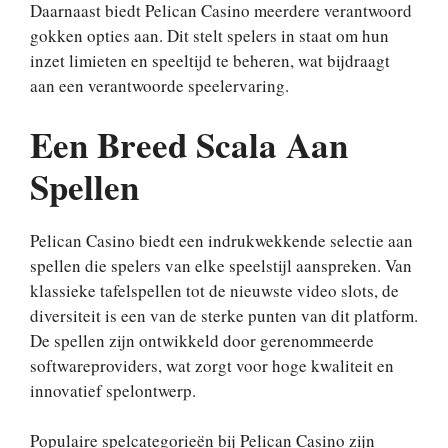
Daarnaast biedt Pelican Casino meerdere verantwoord
gokken opties aan. Dit stelt spelers in staat om hun
inzet limieten en speeltijd te beheren, wat bijdraagt
aan een verantwoorde speelervaring.
Een Breed Scala Aan
Spellen
Pelican Casino biedt een indrukwekkende selectie aan
spellen die spelers van elke speelstijl aanspreken. Van
klassieke tafelspellen tot de nieuwste video slots, de
diversiteit is een van de sterke punten van dit platform.
De spellen zijn ontwikkeld door gerenommeerde
softwareproviders, wat zorgt voor hoge kwaliteit en
innovatief spelontwerp.
Populaire spelcategorieën bij Pelican Casino zijn