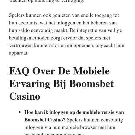
Spelers kunnen ook genieten van snelle toegang tot
hun accounts, wat het inloggen en het beheren van
hun saldo eenvoudig maakt. De integratie van veilige
betalingsmethoden zorgt ervoor dat spelers met
vertrouwen kunnen storten en opnemen, ongeacht hun
apparaat.
FAQ Over De Mobiele
Ervaring Bij Boomsbet
Casino
Hoe kan ik inloggen op de mobiele versie van
Boomsbet Casino?
Spelers kunnen eenvoudig
inloggen via hun mobiele browser met hun
bestaande accountgegevens.