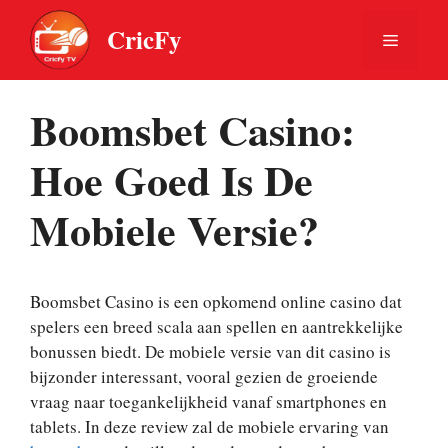
Skip
CricFy
to
Menu
content
Boomsbet Casino:
Hoe Goed Is De
Mobiele Versie?
Boomsbet Casino is een opkomend online casino dat
spelers een breed scala aan spellen en aantrekkelijke
bonussen biedt. De mobiele versie van dit casino is
bijzonder interessant, vooral gezien de groeiende
vraag naar toegankelijkheid vanaf smartphones en
tablets. In deze review zal de mobiele ervaring van