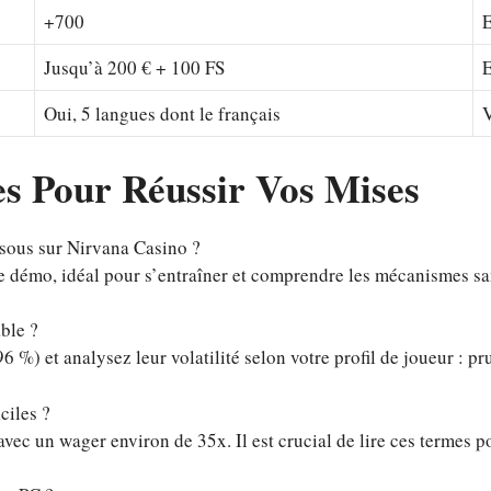
+700
E
Jusqu’à 200 € + 100 FS
E
Oui, 5 langues dont le français
V
s Pour Réussir Vos Mises
 sous sur Nirvana Casino ?
 démo, idéal pour s’entraîner et comprendre les mécanismes san
ble ?
6 %) et analysez leur volatilité selon votre profil de joueur : p
ciles ?
avec un wager environ de 35x. Il est crucial de lire ces termes p