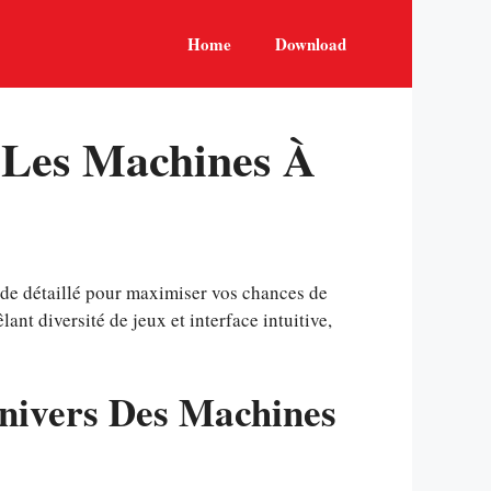
Home
Download
r Les Machines À
ide détaillé pour maximiser vos chances de
nt diversité de jeux et interface intuitive,
univers Des Machines