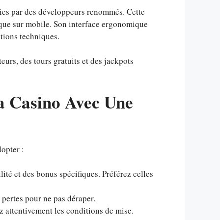
nies par des développeurs renommés. Cette
r que sur mobile. Son interface ergonomique
ctions techniques.
urs, des tours gratuits et des jackpots
 Casino Avec Une
opter :
ité et des bonus spécifiques. Préférez celles
 pertes pour ne pas déraper.
ez attentivement les conditions de mise.