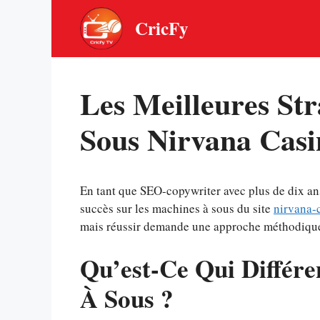
Skip
CricFy
to
content
Les Meilleures St
Sous Nirvana Casi
En tant que SEO-copywriter avec plus de dix ans
succès sur les machines à sous du site
nirvana-c
mais réussir demande une approche méthodique 
Qu’est-Ce Qui Différ
À Sous ?