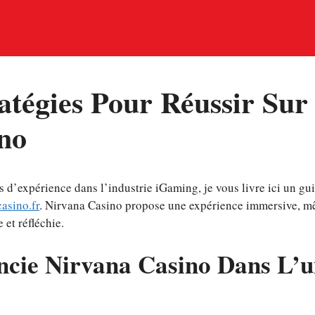
ratégies Pour Réussir Su
no
 d’expérience dans l’industrie iGaming, je vous livre ici un gu
asino.fr
. Nirvana Casino propose une expérience immersive, mêla
et réfléchie.
encie Nirvana Casino Dans L’