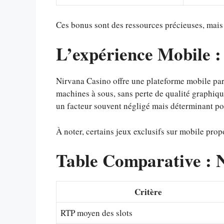
Ces bonus sont des ressources précieuses, mais l
L’expérience Mobile 
Nirvana Casino offre une plateforme mobile par
machines à sous, sans perte de qualité graphique
un facteur souvent négligé mais déterminant po
À noter, certains jeux exclusifs sur mobile prop
Table Comparative :
Critère
RTP moyen des slots