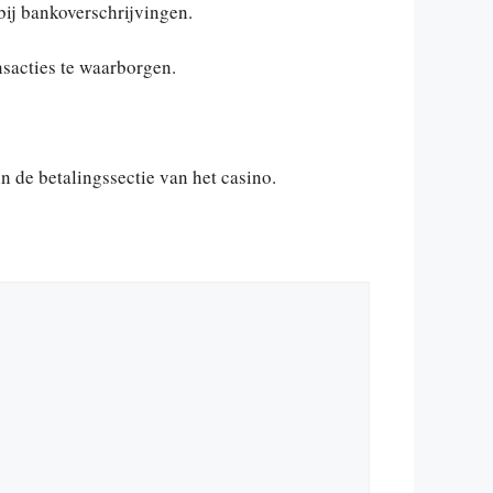
bij bankoverschrijvingen.
sacties te waarborgen.
 de betalingssectie van het casino.