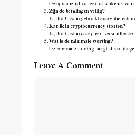
De opnametijd varieert afhankelijk van 
Zijn de betalingen veilig?
Ja, Bof Casino gebruikt encryptietechn
Kan ik in cryptocurrency storten?
Ja, Bof Casino accepteert verschillend
Wat is de minimale storting?
De minimale storting hangt af van de ge
Leave A Comment
Comment