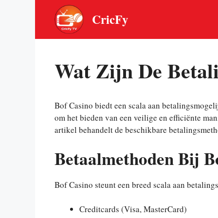
Skip
CricFy
to
content
Wat Zijn De Betal
Bof Casino biedt een scala aan betalingsmogeli
om het bieden van een veilige en efficiënte man
artikel behandelt de beschikbare betalingsmeth
Betaalmethoden Bij B
Bof Casino steunt een breed scala aan betaling
Creditcards (Visa, MasterCard)