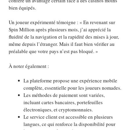
confère un avantage certain face à des casinos moins
bien équipés.
Un joueur expérimenté témoigne : « En revenant sur
Spin Million après plusieurs mois, j’ai apprécié la
fluidité de la navigation et la rapidité des mises à jour,
même depuis l’étranger. Mais il faut bien vérifier au
préalable que votre pays n’est pas bloqué. »
À noter également :
La plateforme propose une expérience mobile
complète, essentielle pour les joueurs nomades.
Les méthodes de paiement sont variées,
incluant cartes bancaires, portefeuilles
électroniques, et cryptomonnaies.
Le service client est accessible en plusieurs
langues, ce qui renforce la disponibilité pour