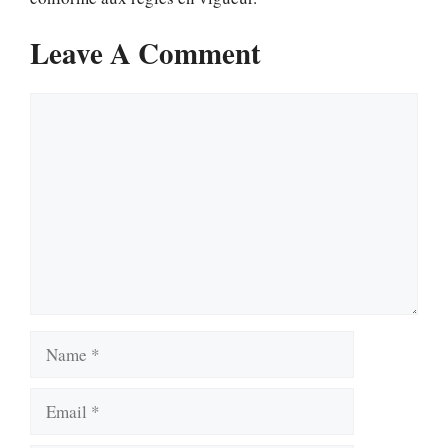
Leave A Comment
Comment
Name
Email