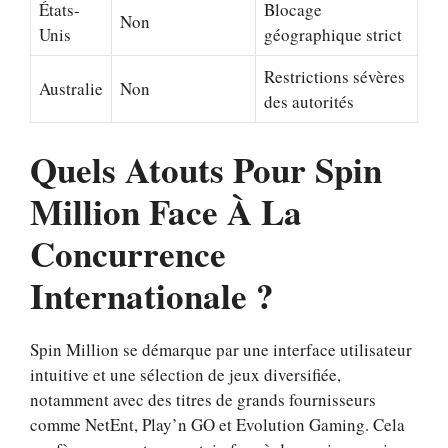
États-
Blocage
Non
Unis
géographique strict
Restrictions sévères
Australie
Non
des autorités
Quels Atouts Pour Spin
Million Face À La
Concurrence
Internationale ?
Spin Million se démarque par une interface utilisateur
intuitive et une sélection de jeux diversifiée,
notamment avec des titres de grands fournisseurs
comme NetEnt, Play’n GO et Evolution Gaming. Cela